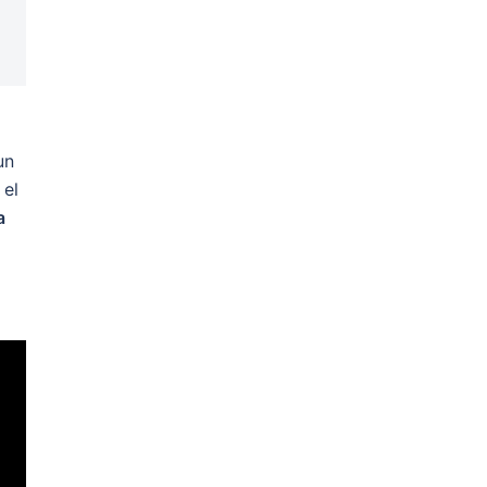
un
 el
a