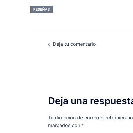
RESEÑAS
Navegación
Deja tu comentario
de
entradas
Deja una respuest
Tu dirección de correo electrónico no
marcados con
*