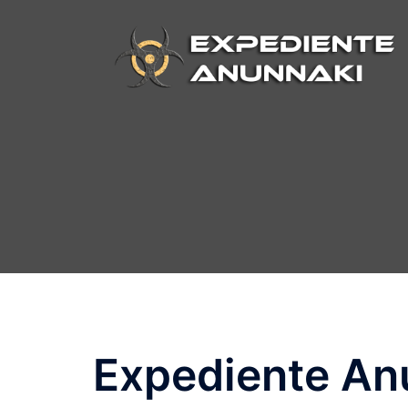
Saltar
al
contenido
Expediente An