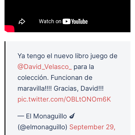
Ya tengo el nuevo libro juego de
@David_Velasco_
para la
colección. Funcionan de
maravilla!!!! Gracias, David!!!
pic.twitter.com/OBLtONOm6K
— El Monaguillo 🍆
(@elmonaguillo)
September 29,