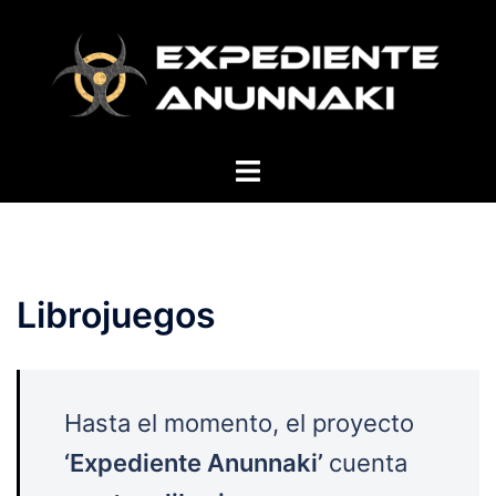
Saltar
al
contenido
Alternar
menú
Librojuegos
Hasta el momento, el proyecto
‘Expediente Anunnaki’
cuenta