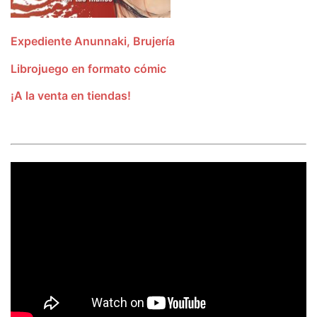
Expediente Anunnaki, Brujería
Librojuego en formato cómic
¡A la venta en tiendas!